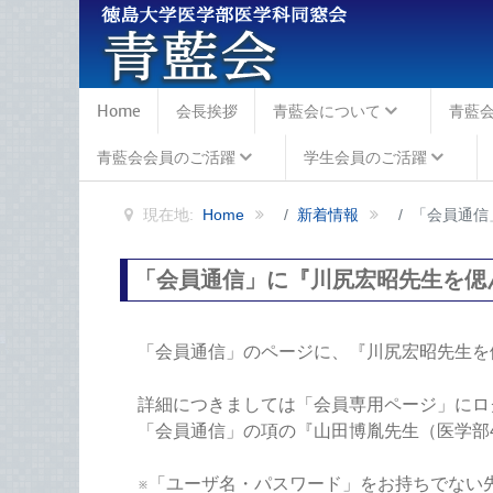
Home
会長挨拶
青藍会について
青藍
青藍会会員のご活躍
学生会員のご活躍
現在地:
Home
新着情報
「会員通信
「会員通信」に『川尻宏昭先生を偲
「会員通信」のページに、
『川尻宏昭先生を
詳細につきましては「会員専用ページ」にロ
「会員通信」の項の『山田博胤先生（医学部4
※「ユーザ名・パスワード」をお持ちでない