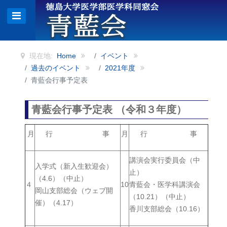
現在地:
Home
イベント
過去のイベント
2021年度
青藍会行事予定表
青藍会行事予定表 （令和３年度）
月
行 事
月
行 事
講演会実行委員会（中
入学式（新入生歓迎会）
止）
（4.6）（中止）
４
10
青藍会・医学科講演会
岡山支部総会（ウェブ開
（10.21）（中止）
催）（4.17）
香川支部総会（10.16）