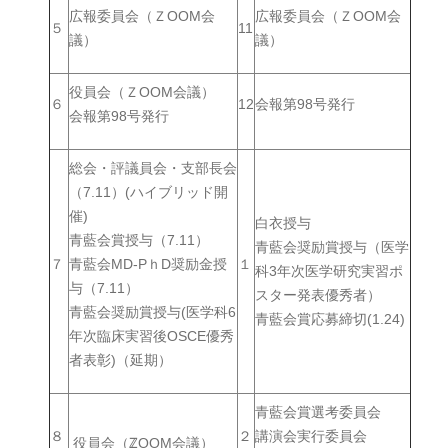
広報委員会（ＺООМ会
広報委員会（ＺООМ会
５
11
議）
議）
役員会（ＺООМ会議）
６
12
会報第98号発行
会報第98号発行
総会・評議員会・支部長会
（7.11）(ハイブリッド開
催)
白衣授与
青藍会賞授与（7.11）
青藍会奨励賞授与（医学
７
青藍会MD-PｈD奨励金授
１
科3年次医学研究実習ポ
与（7.11）
スター発表優秀者）
青藍会奨励賞授与(医学科6
青藍会賞応募締切(1.24)
年次臨床実習後OSCE優秀
者表彰)（延期）
青藍会賞選考委員会
８
２
講演会実行委員会
役員会（ℤOOM会議）