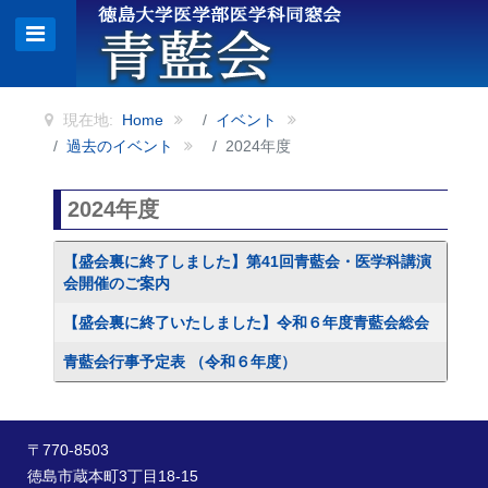
現在地:
Home
イベント
過去のイベント
2024年度
2024年度
記事
タイトル
【盛会裏に終了しました】第41回青藍会・医学科講演
会開催のご案内
【盛会裏に終了いたしました】令和６年度青藍会総会
青藍会行事予定表 （令和６年度）
〒770-8503
徳島市蔵本町3丁目18-15