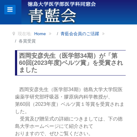
現在地:
Home
青藍会会員のご活躍
各賞受賞
西岡安彦先生（医学部34期）が「第
60回(2023年度)ベルツ賞」を受賞され
ました
西岡安彦先生（医学部34期）徳島大学大学院医
歯薬学研究部呼吸器・膠原病内科学教授が、
第60回（2023年度）ベルツ賞１等賞を受賞されま
した。
受賞及び贈呈式の詳細につきましては、下の徳
島大学ホームページにて紹介されて
おりますので、ぜひご覧ください。