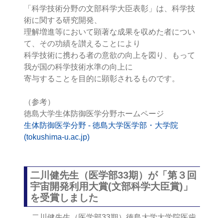
「科学技術分野の文部科学大臣表彰」は、科学技
術に関する研究開発、
理解増進等において顕著な成果を収めた者につい
て、その功績を讃えることにより
科学技術に携わる者の意欲の向上を図り、もって
我が国の科学技術水準の向上に
寄与することを目的に顕彰されるものです。
（参考）
徳島大学生体防御医学分野ホームページ
生体防御医学分野 - 徳島大学医学部・大学院
(tokushima-u.ac.jp)
二川健先生（医学部33期）が「第３回
宇宙開発利用大賞(文部科学大臣賞)」
を受賞しました
二川健先生（医学部33期）徳島大学大学院医歯