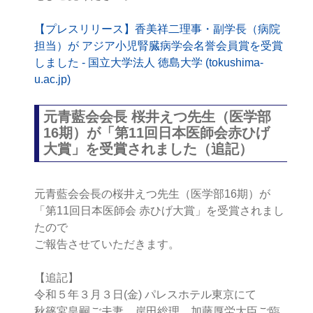
【プレスリリース】香美祥二理事・副学長（病院
担当）が アジア小児腎臓病学会名誉会員賞を受賞
しました - 国立大学法人 徳島大学 (tokushima-
u.ac.jp)
元青藍会会長 桜井えつ先生（医学部
16期）が「第11回日本医師会赤ひげ
大賞」を受賞されました（追記）
元青藍会会長の桜井えつ先生（医学部16期）が
「第11回日本医師会 赤ひげ大賞」を受賞されまし
たので
ご報告させていただきます。
【追記】
令和５年３月３日(金) パレスホテル東京にて
秋篠宮皇嗣ご夫妻、岸田総理、加藤厚労大臣ご臨