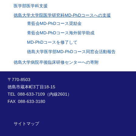
医学部医学科支援
徳島大学大学院医学研究科MD-PhDコースへの支援
青藍会MD-PhDコース奨励金
青藍会MD-PhDコース海外留学助成
MD-PhDコースを修了して
徳島大学医学部MD-PhDコース同窓会活動報告
徳島大学病院卒後臨床研修センターへの寄附
〒770-8503
徳島市蔵本町3丁目18-15
TEL 088-633-7109（内線2601）
FAX 088-633-3180
サイトマップ