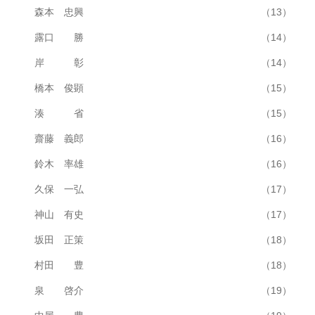
森本 忠興
（13）
露口 勝
（14）
岸 彰
（14）
橋本 俊顕
（15）
湊 省
（15）
齋藤 義郎
（16）
鈴木 率雄
（16）
久保 一弘
（17）
神山 有史
（17）
坂田 正策
（18）
村田 豊
（18）
泉 啓介
（19）