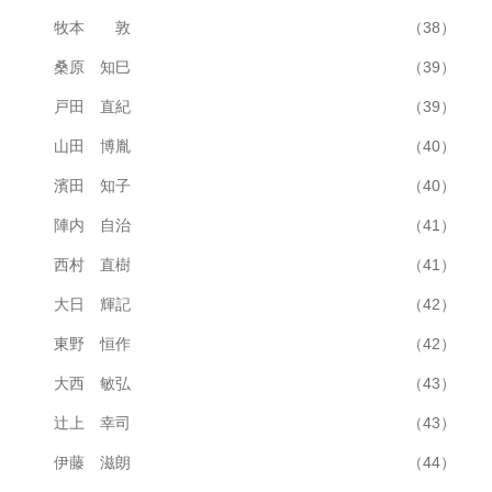
牧本 敦
（38）
桑原 知巳
（39）
戸田 直紀
（39）
山田 博胤
（40）
濱田 知子
（40）
陣内 自治
（41）
西村 直樹
（41）
大日 輝記
（42）
東野 恒作
（42）
大西 敏弘
（43）
辻上 幸司
（43）
伊藤 滋朗
（44）