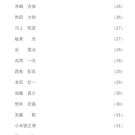
寺嶋 吉保
（26）
和田 大助
（26）
川上 照彦
（27）
板東 浩
（27）
谷 憲治
（28）
吉岡 一夫
（28）
西角 彰良
（29）
本田 壮一
（29）
加藤 真介
（30）
勢井 宏義
（30）
安藤 勤
（31）
小木曽正博
（31）