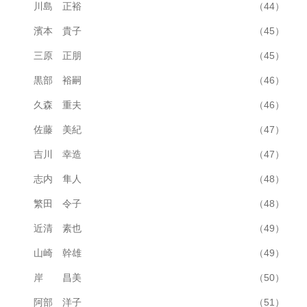
川島 正裕
（44）
濱本 貴子
（45）
三原 正朋
（45）
黒部 裕嗣
（46）
久森 重夫
（46）
佐藤 美紀
（47）
吉川 幸造
（47）
志内 隼人
（48）
繁田 令子
（48）
近清 素也
（49）
山崎 幹雄
（49）
岸 昌美
（50）
阿部 洋子
（51）