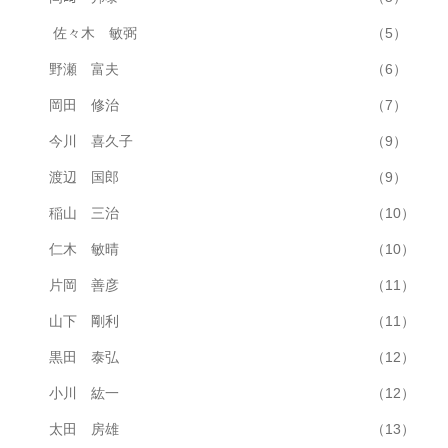
佐々木 敏弼
（5）
野瀬 富夫
（6）
岡田 修治
（7）
今川 喜久子
（9）
渡辺 国郎
（9）
稲山 三治
（10）
仁木 敏晴
（10）
片岡 善彦
（11）
山下 剛利
（11）
黒田 泰弘
（12）
小川 紘一
（12）
太田 房雄
（13）