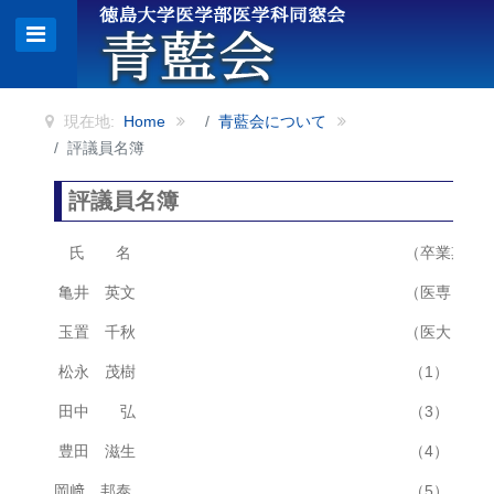
現在地:
Home
青藍会について
評議員名簿
評議員名簿
氏 名
（卒業期）
亀井 英文
（医専２）
玉置 千秋
（医大１）
松永 茂樹
（1）
田中 弘
（3）
豊田 滋生
（4）
岡﨑 邦泰
（5）