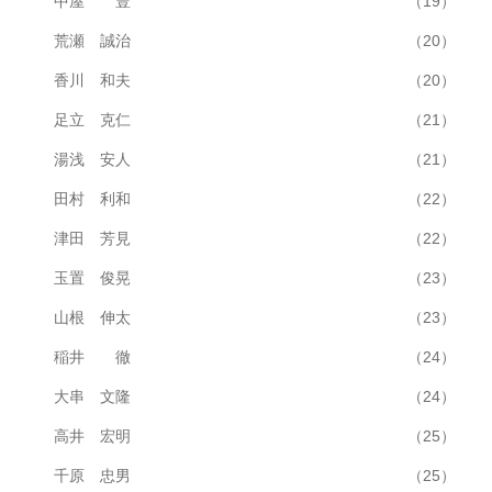
中屋 豊
（19）
荒瀬 誠治
（20）
香川 和夫
（20）
足立 克仁
（21）
湯浅 安人
（21）
田村 利和
（22）
津田 芳見
（22）
玉置 俊晃
（23）
山根 伸太
（23）
稲井 徹
（24）
大串 文隆
（24）
高井 宏明
（25）
千原 忠男
（25）