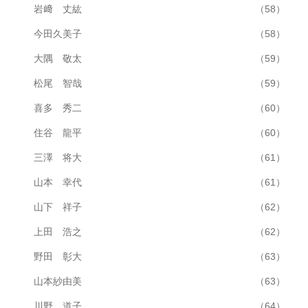
岩﨑 丈紘
（58）
今田久美子
（58）
大隅 敬太
（59）
松尾 智哉
（59）
喜多 秀二
（60）
住谷 龍平
（60）
三澤 将大
（61）
山本 幸代
（61）
山下 祥子
（62）
上田 浩之
（62）
野田 彰大
（63）
山本紗由美
（63）
川野 道子
（64）