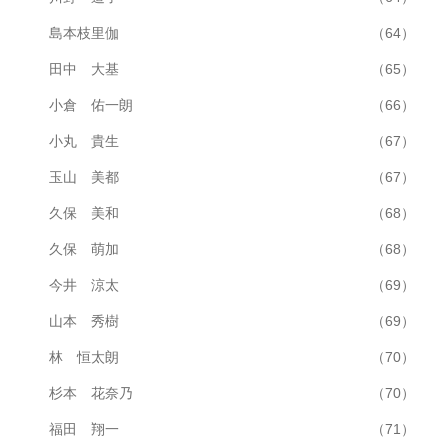
島本枝里伽
（64）
田中 大基
（65）
小倉 佑一朗
（66）
小丸 貴生
（67）
玉山 美都
（67）
久保 美和
（68）
久保 萌加
（68）
今井 涼太
（69）
山本 秀樹
（69）
林 恒太朗
（70）
杉本 花奈乃
（70）
福田 翔一
（71）