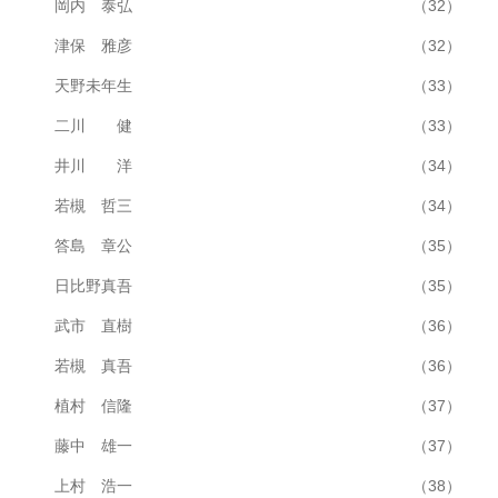
岡内 泰弘
（32）
津保 雅彦
（32）
天野未年生
（33）
二川 健
（33）
井川 洋
（34）
若槻 哲三
（34）
答島 章公
（35）
日比野真吾
（35）
武市 直樹
（36）
若槻 真吾
（36）
植村 信隆
（37）
藤中 雄一
（37）
上村 浩一
（38）