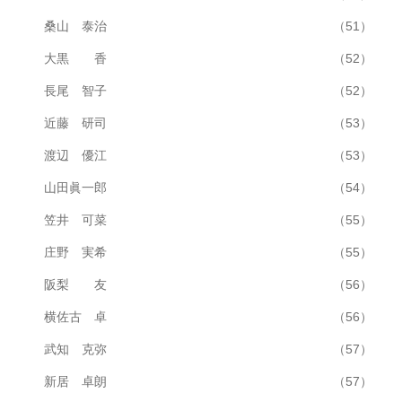
桑山 泰治
（51）
大黒 香
（52）
長尾 智子
（52）
近藤 研司
（53）
渡辺 優江
（53）
山田眞一郎
（54）
笠井 可菜
（55）
庄野 実希
（55）
阪梨 友
（56）
横佐古 卓
（56）
武知 克弥
（57）
新居 卓朗
（57）