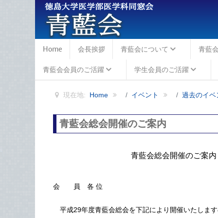
Home
会長挨拶
青藍会について
青藍
青藍会会員のご活躍
学生会員のご活躍
現在地:
Home
イベント
過去のイベ
青藍会総会開催のご案内
青藍会総会開催のご案内
会 員 各 位
平成29年度青藍会総会を下記により開催いたします