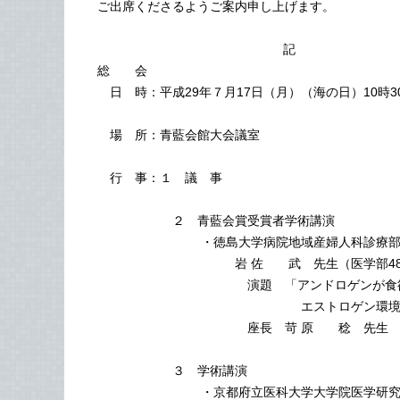
ご出席くださるようご案内申し上げます。
記
総 会
日 時：平成29年７月17日（月）（海の日）10時30
場 所：青藍会館大会議室
行 事：１ 議 事
２ 青藍会賞受賞者学術講演
・徳島大学病院地域産婦人科診療部特
岩 佐 武 先生（医学部48
演題 「アンドロゲンが食欲・体重
エストロゲン環境により著し
座長 苛 原 稔 先生
３ 学術講演
・京都府立医科大学大学院医学研究科リハ