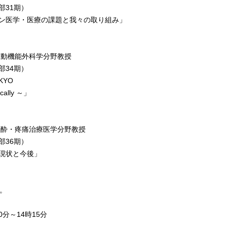
1期）
療の課題と我々の取り組み」
能外科学分野教授
4期）
YO
ly ～」
疼痛治療医学分野教授
6期）
と今後」
。
分～14時15分