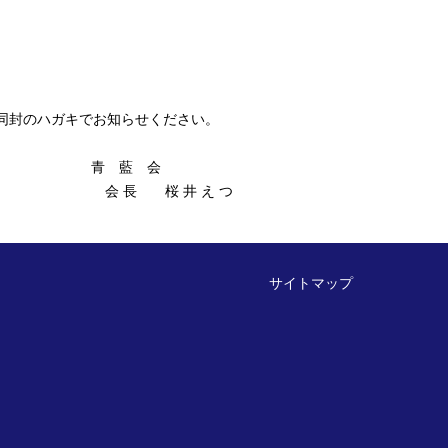
に同封のハガキでお知らせください。
 会
井 え つ
サイトマップ