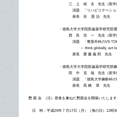
三 上 靖 夫 先生（医学部3
演題 「リハビリテーション医学・医
座長 谷 憲 治 先生
・徳島大学大学院医歯薬学研究部運動機
西 良 浩 一 先生（医学部3
演題 「整形外科のVS TOK
～ think globally, act local
座長 齋 藤 義 郎 先生
・徳島大学大学院医歯薬学研究部麻酔・
田 中 克 哉 先生（医学部3
演題 「徳島大学麻酔科の現状
座長 髙 橋 章 先生
懇 親 会 （注）昼食を兼ねた懇親会を開催いたします
日 時：平成29年７月17日（月）（海の日）12時30