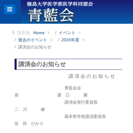
現在地:
Home
イベント
過去のイベント
2015年度
講演会のお知らせ
講演会のお知らせ
講 演 会 の お 知 ら せ
青藍会会
長 露 口 勝
講演会実行委員長
二 川 健
蔵本祭学術講演委員長
笹 田 ひかり