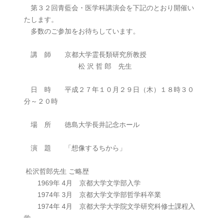
第３２回青藍会・医学科講演会を下記のとおり開催い
たします。
多数のご参加をお待ちしています。
講 師 京都大学霊長類研究所教授
松 沢 哲 郎 先生
日 時 平成２７年１０月２９日（木）１８時３０
分～２０時
場 所 徳島大学長井記念ホール
演 題 「想像するちから」
松沢哲郎先生 ご略歴
1969年 4月 京都大学文学部入学
1974年 3月 京都大学文学部哲学科卒業
1974年 4月 京都大学大学院文学研究科修士課程入
学