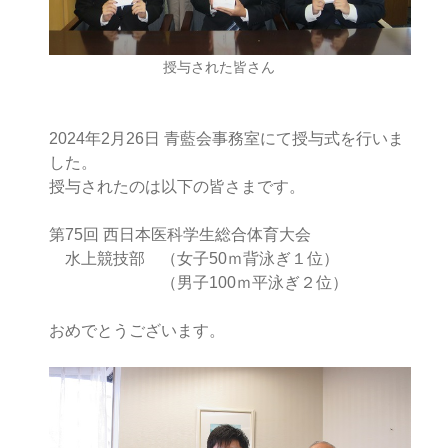
授与された皆さん
2024年2月26日 青藍会事務室にて授与式を行いま
した。
授与されたのは以下の皆さまです。
第75回 西日本医科学生総合体育大会
水上競技部 （女子50ｍ背泳ぎ１位）
（男子100ｍ平泳ぎ２位）
おめでとうございます。