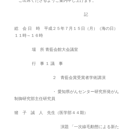
ご出席くださるようご案内申し上げます。
記
総 会 日 時 平成２５年７月１５日（月）（海の日）
１１時～１６時
場 所 青藍会館大会議室
行 事 １ 議 事
２ 青藍会賞受賞者学術講演
・ 愛知県がんセンター研究所発がん
制御研究部主任研究員
猪 子 誠 人 先生（医学部４４期）
演題 「一次線毛動態による新た