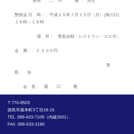
座長 二 川 健 先生
懇親会 日 時： 平成２５年７月１５日（月）(海の日)
１６時～１８時
場 所： 青藍会館「レストラン・エルボ」
会 費： ３,０００円
青
藍 会
会 長 露 口 勝
〒770-8503
徳島市蔵本町3丁目18-15
TEL 088-633-7109（内線2601）
FAX 088-633-3180