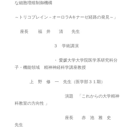
な細胞増殖制御機構
～トリコプレイン－オーロラAキナーゼ経路の発見～」
座長 福 井 清 先生
３ 学術講演
・ 愛媛大学大学院医学系研究科分
子・機能領域 精神神経科学講座教授
上 野 修 一 先生（医学部３１期）
演題 「これからの大学精神
科教室の方向性 」
座長 赤 池 雅 史
先生