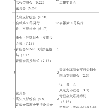
広報委員会（5.22）
広報委員会
役員会（5.24）
広島支部総会（6.10）
6
会報第89号発行
12
会報第90号発行
香川支部総会（6.17）
総会・評議員会・支部長
会議（7.17）
7
青藍会MD-PhD奨励金授
1
与（7.17）
青藍会賞授与式（7.17）
青藍会講演会実行委員会
8
2
岡山支部総会（2.3）
役 員 会
東京支部総会（3.3）
役員会
青藍会賞応募締切
9
高知支部総会（9.9）
3
（3.16）
青藍会講演会実行委員会
卒業式（青藍会記念品贈