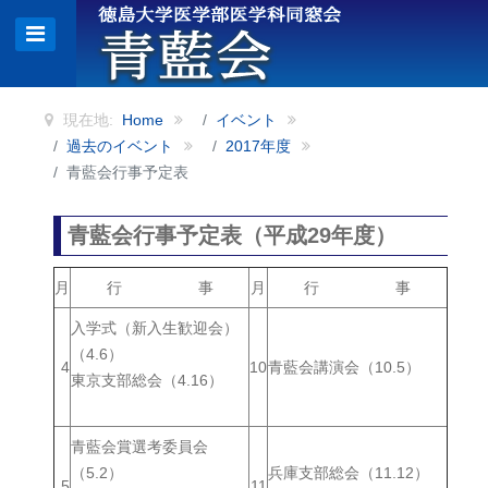
現在地:
Home
イベント
過去のイベント
2017年度
青藍会行事予定表
青藍会行事予定表（平成29年度）
月
行 事
月
行 事
入学式（新入生歓迎会）
（4.6）
4
10
青藍会講演会（10.5）
東京支部総会（4.16）
青藍会賞選考委員会
（5.2）
兵庫支部総会（11.12）
5
11