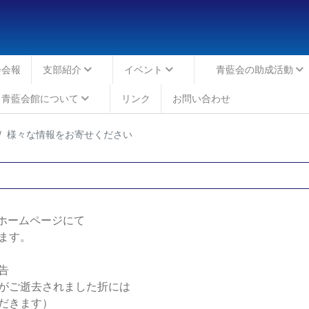
会会報
支部紹介
イベント
青藍会の助成活動
青藍会館について
リンク
お問い合わせ
様々な情報をお寄せください
ホームページにて
ます。
告
がご逝去されました折には
だきます）