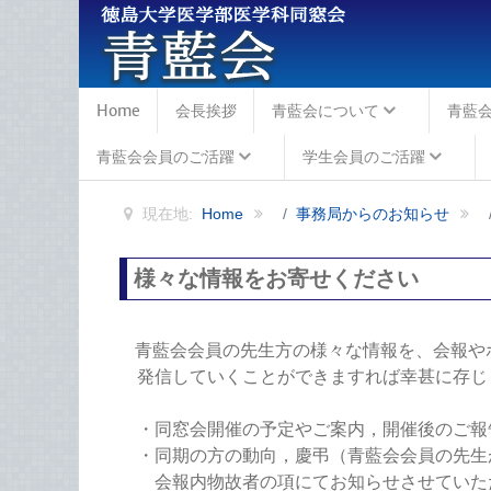
Home
会長挨拶
青藍会について
青藍
青藍会会員のご活躍
学生会員のご活躍
現在地:
Home
事務局からのお知らせ
様々な情報をお寄せください
青藍会会員の先生方の様々な情報を、会報や
発信していくことができますれば
幸甚に存じ
・同窓会開催の予定やご案内，開催後のご報
・同期の方の動向，慶弔（青藍会会員の先生
会報内物故者の項にてお知らせさせていた